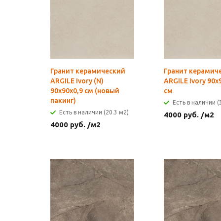
Гранит керамический
Гранит керамич
ARGILE Ivory (N)
ARGILE Ivory 90x
90x90х0,9 см (новый
см
пакинг)
Есть в наличии (
Есть в наличии (20.3 м2)
4000
руб.
/м2
4000
руб.
/м2