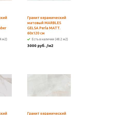
ский
Гранит керамический
матовый MARBLES
mber
GELSA Perla MATT.
60x120 см
4 м2)
Есть в наличии (48.2 м2)
3000
руб.
/м2
ский
Гранит керамический