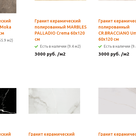
еский
Гранит керамический
Гранит керамиче
 Moka
полированный MARBLES
полированный
см
PALLADIO Crema 60x120
CR.BRACCIANO U
см
60x120 см
55.9 м2)
Есть в наличии (9.4 м2)
Есть в наличии (9.
3000
руб.
/м2
3000
руб.
/м2
еский
Гранит керамический
Гранит керамиче