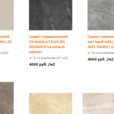
еский
Гранит керамический
Гранит керами
90х1,05
CR.MANAOS Dark (N)
матовый WELL
90x90х0,9 см (новый
MAT 90x90х1,0
пакинг)
34 м2)
Есть в наличии
Есть в наличии (9.7 м2)
4000
руб.
/м2
4000
руб.
/м2