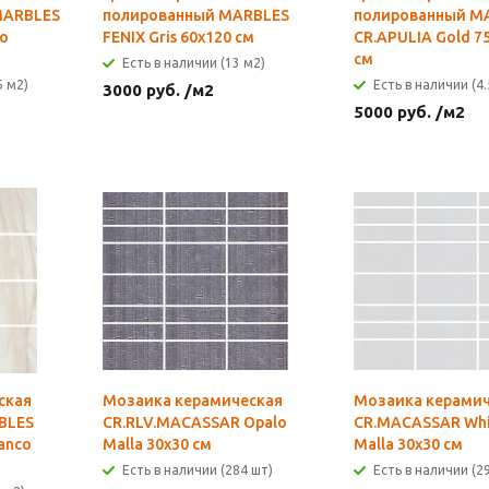
MARBLES
полированный MARBLES
полированный M
ro
FENIX Gris 60x120 см
CR.APULIA Gold 7
см
Есть в наличии (13 м2)
5 м2)
Есть в наличии (4.
3000
руб.
/м2
5000
руб.
/м2
ская
Мозаика керамическая
Мозаика керамич
BLES
CR.RLV.MACASSAR Opalo
CR.MACASSAR Whi
anco
Malla 30х30 см
Malla 30х30 см
Есть в наличии (284 шт)
Есть в наличии (2