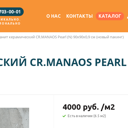
 703-00-01
О НАС
КОНТАКТЫ
КАТАЛОГ
НИКАЛЬНО.
ИОНАЛЬНО
анит керамический CR.MANAOS Pearl (N) 90x90х0,9 см (новый пакинг)
КИЙ CR.MANAOS PEARL (
4000
руб.
/м2
Есть в наличии (6.5 м2)