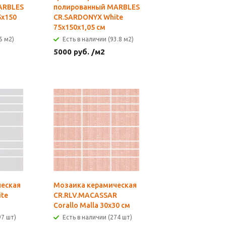
ARBLES
полированный MARBLES
5x150
CR.SARDONYX White
75x150x1,05 см
5 м2)
Есть в наличии (93.8 м2)
5000
руб.
/м2
еская
Мозаика керамическая
te
CR.RLV.MACASSAR
Corallo Malla 30х30 см
97 шт)
Есть в наличии (274 шт)