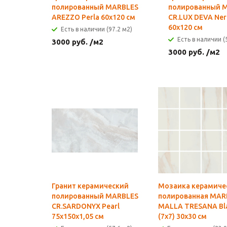
полированный MARBLES
полированный 
AREZZO Perla 60x120 см
CR.LUX DEVA Ne
60x120 см
Есть в наличии (97.2 м2)
Есть в наличии (
3000
руб.
/м2
3000
руб.
/м2
Гранит керамический
Мозаика керамиче
полированный MARBLES
полированная MAR
CR.SARDONYX Pearl
MALLA TRESANA Bl
75x150x1,05 см
(7х7) 30x30 см