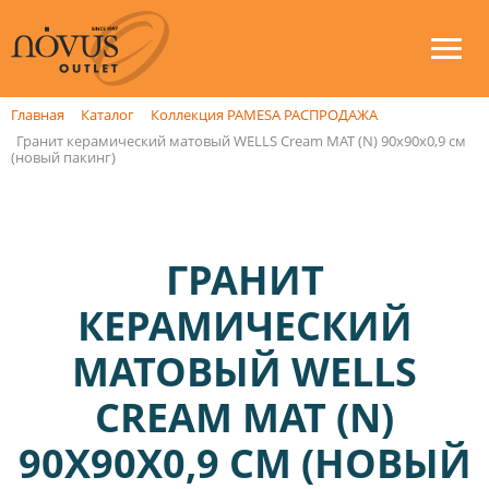
Главная
Каталог
Коллекция PAMESA РАСПРОДАЖА
Гранит керамический матовый WELLS Cream MAT (N) 90x90х0,9 см
(новый пакинг)
ГРАНИТ
КЕРАМИЧЕСКИЙ
МАТОВЫЙ WELLS
CREAM MAT (N)
90X90Х0,9 СМ (НОВЫЙ