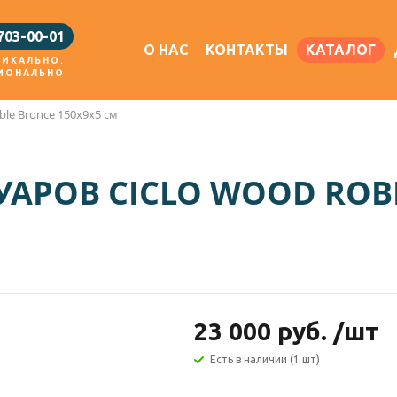
 703-00-01
О НАС
КОНТАКТЫ
КАТАЛОГ
НИКАЛЬНО.
ИОНАЛЬНО
ble Bronce 150x9х5 см
УАРОВ CICLO WOOD ROB
23 000
руб.
/шт
Есть в наличии (1 шт)