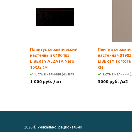
Плинтус керамический
Плитка керамич
настенный 0190463
настенная 01903
LIBERTY ALZATA Nero
LIBERTY Tortora
15x32 см
см
Есть в наличии (45 шт)
Есть в наличии (
1 000
руб.
/шт
3000
руб.
/м2
2026 © Уникально, рационально