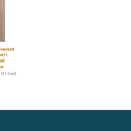
ическая
0411
RIE
см
 (11.5 м2)