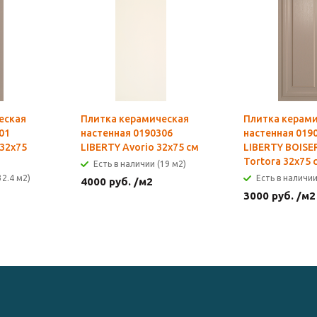
еская
Плитка керамическая
Плитка керам
01
настенная 0190306
настенная 019
 32x75
LIBERTY Avorio 32x75 см
LIBERTY BOISE
Tortora 32x75 
Есть в наличии (19 м2)
32.4 м2)
Есть в наличии
4000
руб.
/м2
3000
руб.
/м2