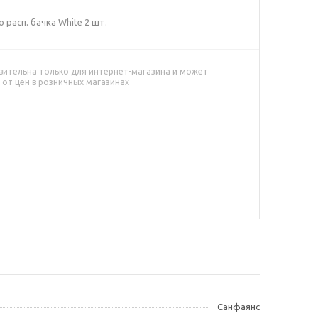
расп. бачка White 2 шт.
вительна только для интернет-магазина и может
 от цен в розничных магазинах
Cанфаянс