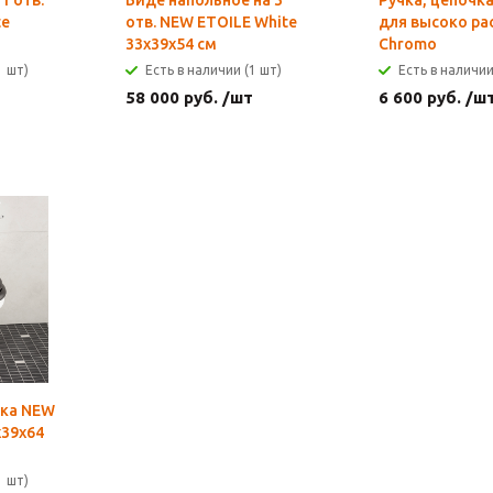
1 отв.
Биде напольное на 3
Ручка, цепочка
te
отв. NEW ETOILE White
для высоко рас
33x39x54 см
Chromo
1 шт)
Есть в наличии (1 шт)
Есть в наличии
58 000
руб.
/шт
6 600
руб.
/ш
ока NEW
х39х64
1 шт)