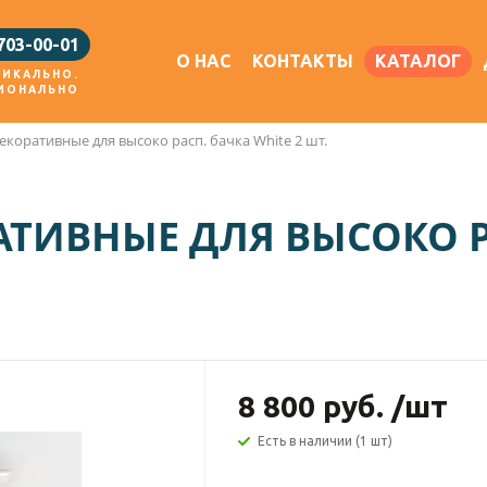
 703-00-01
О НАС
КОНТАКТЫ
КАТАЛОГ
НИКАЛЬНО.
ИОНАЛЬНО
екоративные для высоко расп. бачка White 2 шт.
ТИВНЫЕ ДЛЯ ВЫСОКО Р
8 800
руб.
/шт
Есть в наличии (1 шт)