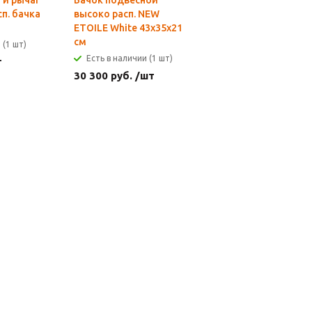
 и рычаг
Бачок подвесной
п. бачка
высоко расп. NEW
ETOILE White 43х35х21
см
 (1 шт)
Есть в наличии (1 шт)
т
30 300
руб.
/шт