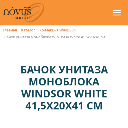
Главная
Каталог
Коллекция WINDSOR
Бачок унитаза моноблока WINDSOR White 41,5x20x41 см
БАЧОК УНИТАЗА
МОНОБЛОКА
WINDSOR WHITE
41,5X20X41 СМ