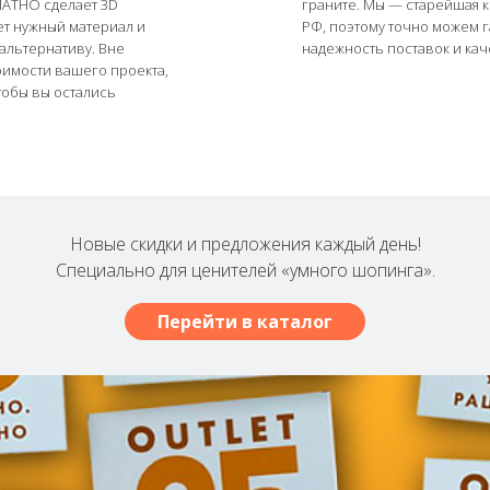
АТНО сделает 3D
граните. Мы ― старейшая 
ет нужный материал и
РФ, поэтому точно можем 
альтернативу. Вне
надежность поставок и кач
оимости вашего проекта,
тобы вы остались
Новые скидки и предложения каждый день!
Специально для ценителей «умного шопинга».
Перейти в каталог