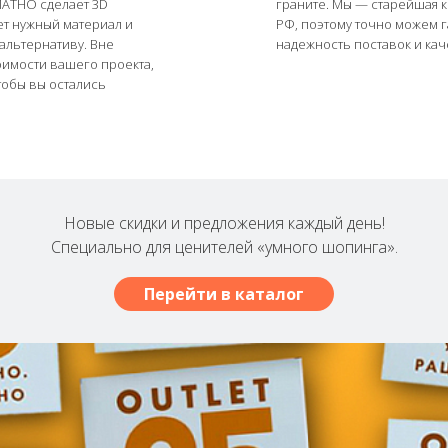
АТНО сделает 3D
граните. Мы ― старейшая 
ет нужный материал и
РФ, поэтому точно можем 
альтернативу. Вне
надежность поставок и кач
оимости вашего проекта,
тобы вы остались
Новые скидки и предложения каждый день!
Специально для ценителей «умного шопинга».
Перейти в каталог